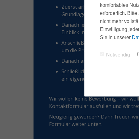
komfortables Nutz
Zuerst arbeitest du eng mit ein
erforderlich. Bit
Grundlagen zu lernen.
nicht mehr vollstä
Danach lernst du das gesamte 
Einwilligung jede
Einblick in unsere Arbeitsweise.
Sie in unserer
Da
Anschließend verbringst du Zeit 
um die Projektvorbereitung, Bes
Notwendig
Danach arbeitest du gemeinsam 
Schließlich, wenn du dich bereit
ein eigenes Projekt.
Wir wollen keine Bewerbung – wir woll
Kontaktformular ausfüllen und wir tref
Neugierig geworden? Dann freuen wir
Formular weiter unten.