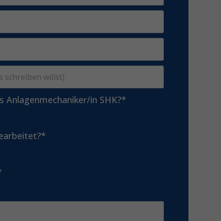
ls Anlagenmechaniker/in SHK?*
earbeitet?*
*