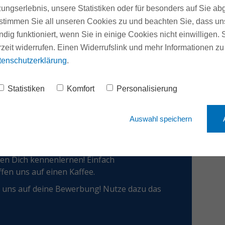
ungserlebnis, unsere Statistiken oder für besonders auf Sie ab
em erfahrenen Kollegen zusammen, um die
te stimmen Sie all unseren Cookies zu und beachten Sie, dass uns
ndig funktioniert, wenn Sie in einige Cookies nicht einwilligen.
Team im Büro kennen und bekommst einen
rzeit widerrufen. Einen Widerrufslink und mehr Informationen z
tenschutzerklärung
.
im Lager, wo du dich mit den Abläufen rund
tellung und Dokumentation vertraut machst.
Statistiken
Komfort
Personalisierung
im Team an einer Heizungsmodernisierung.
 fühlst, übernimmst du die Verantwortung für
Auswahl speichern
en Dich kennenlernen! Einfach
fen uns auf einen Kaffee.
 uns auf deine Bewerbung! Nutze dazu das