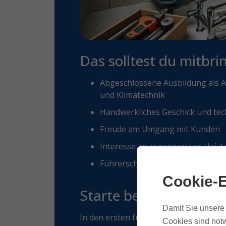
Das solltest du mitbri
Abgeschlossene Ausbildung als A
und Klimatechnik
Handwerkliches Geschick und tec
Freude am Umgang mit Kunden
Interesse an regenerativer Heizt
Führerschein Klasse B
Cookie-E
Starte bei uns einfach
Damit Sie unsere 
In den ersten fünf Wochen durchläufst
Cookies sind notw