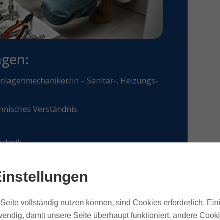
ngen:
nlagenmechaniker/in – Sanitär-, Heizungs-
hnisches Verständnis
echnik
instellungen
 und unkompliziert durch!
Seite vollständig nutzen können, sind Cookies erforderlich. Ein
 du eine intensive Einarbeitungsphase:
endig, damit unsere Seite überhaupt funktioniert, andere Cookie