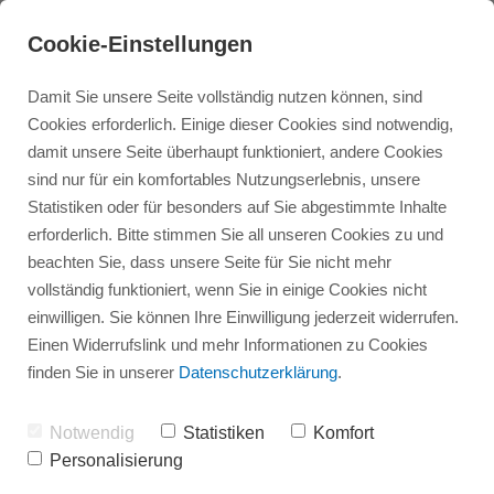
Cookie-Einstellungen
Damit Sie unsere Seite vollständig nutzen können, sind
Cookies erforderlich. Einige dieser Cookies sind notwendig,
damit unsere Seite überhaupt funktioniert, andere Cookies
sind nur für ein komfortables Nutzungserlebnis, unsere
Statistiken oder für besonders auf Sie abgestimmte Inhalte
erforderlich. Bitte stimmen Sie all unseren Cookies zu und
beachten Sie, dass unsere Seite für Sie nicht mehr
Infovortrag Bad und Dusche
Referenzen Bad
Badsanierung
vollständig funktioniert, wenn Sie in einige Cookies nicht
einwilligen. Sie können Ihre Einwilligung jederzeit widerrufen.
Einen Widerrufslink und mehr Informationen zu Cookies
Referenzen Heizung
Infovortrag Heizung
Dusche
finden Sie in unserer
Datenschutzerklärung
.
Heizung
News
Notwendig
Statistiken
Komfort
Personalisierung