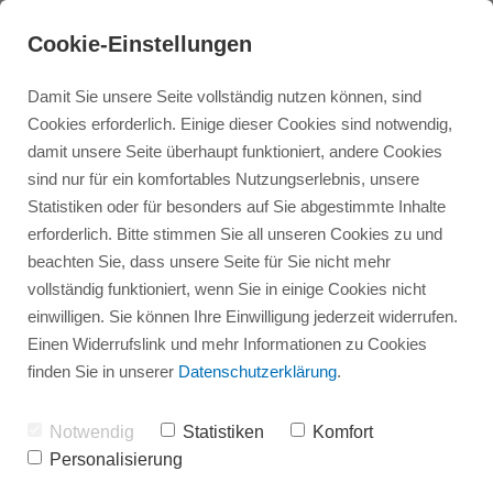
Cookie-Einstellungen
Damit Sie unsere Seite vollständig nutzen können, sind
Cookies erforderlich. Einige dieser Cookies sind notwendig,
damit unsere Seite überhaupt funktioniert, andere Cookies
sind nur für ein komfortables Nutzungserlebnis, unsere
Statistiken oder für besonders auf Sie abgestimmte Inhalte
erforderlich. Bitte stimmen Sie all unseren Cookies zu und
beachten Sie, dass unsere Seite für Sie nicht mehr
Infovortrag Bad und Dusche
Referenzen Bad
Badsanierung
vollständig funktioniert, wenn Sie in einige Cookies nicht
einwilligen. Sie können Ihre Einwilligung jederzeit widerrufen.
Einen Widerrufslink und mehr Informationen zu Cookies
Referenzen Heizung
Infovortrag Heizung
Dusche
finden Sie in unserer
Datenschutzerklärung
.
Heizung
News
Notwendig
Statistiken
Komfort
Personalisierung