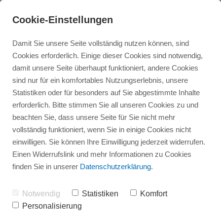
Cookie-Einstellungen
Damit Sie unsere Seite vollständig nutzen können, sind
Cookies erforderlich. Einige dieser Cookies sind notwendig,
damit unsere Seite überhaupt funktioniert, andere Cookies
sind nur für ein komfortables Nutzungserlebnis, unsere
Statistiken oder für besonders auf Sie abgestimmte Inhalte
erforderlich. Bitte stimmen Sie all unseren Cookies zu und
beachten Sie, dass unsere Seite für Sie nicht mehr
Infovortrag Bad und Dusche
Referenzen Bad
Badsanierung
vollständig funktioniert, wenn Sie in einige Cookies nicht
einwilligen. Sie können Ihre Einwilligung jederzeit widerrufen.
Einen Widerrufslink und mehr Informationen zu Cookies
Referenzen Heizung
Infovortrag Heizung
Dusche
finden Sie in unserer
Datenschutzerklärung
.
Heizung
News
Notwendig
Statistiken
Komfort
Personalisierung