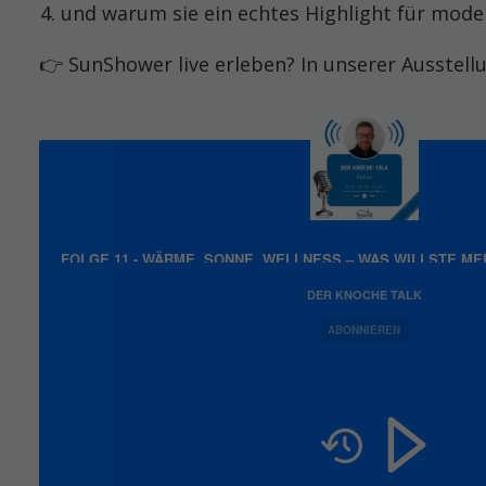
und warum sie ein echtes Highlight für moder
👉 SunShower live erleben? In unserer Ausstell
FOLGE 11 - WÄRME, SONNE, WELLNESS – WAS WILLSTE ME
DER KNOCHE TALK
ABONNIEREN