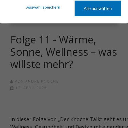
Sauna & Wellness
Podcast
Auswahl speichern
Alle auswählen
Kundendienst
Folge 11 - Wärme,
Sonne, Wellness – was
willste mehr?
VON
ANDRE KNOCHE
17. APRIL 2025
In dieser Folge von „Der Knoche Talk“ geht es u
Wellness, Gesundheit und Design miteinander v