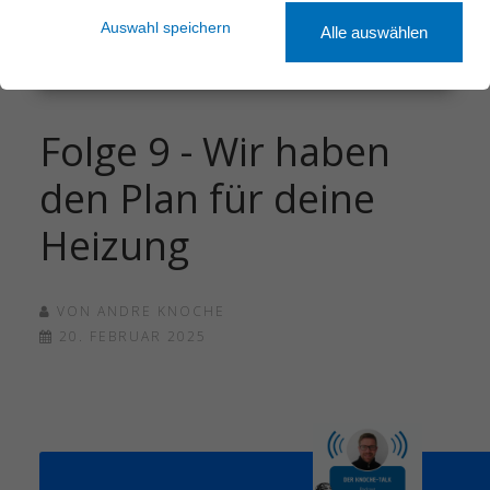
Sauna & Wellness
Podcast
Auswahl speichern
Alle auswählen
Kundendienst
Folge 9 - Wir haben
den Plan für deine
Heizung
VON
ANDRE KNOCHE
20. FEBRUAR 2025