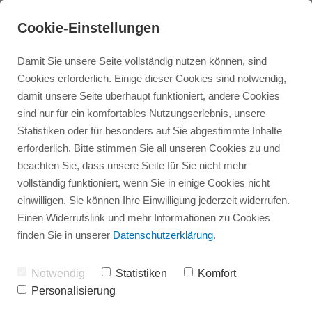
Cookie-Einstellungen
Damit Sie unsere Seite vollständig nutzen können, sind
Cookies erforderlich. Einige dieser Cookies sind notwendig,
damit unsere Seite überhaupt funktioniert, andere Cookies
sind nur für ein komfortables Nutzungserlebnis, unsere
Statistiken oder für besonders auf Sie abgestimmte Inhalte
erforderlich. Bitte stimmen Sie all unseren Cookies zu und
beachten Sie, dass unsere Seite für Sie nicht mehr
Infovortrag Bad und Dusche
Referenzen Bad
Badsanierung
vollständig funktioniert, wenn Sie in einige Cookies nicht
einwilligen. Sie können Ihre Einwilligung jederzeit widerrufen.
Einen Widerrufslink und mehr Informationen zu Cookies
Referenzen Heizung
Infovortrag Heizung
Dusche
finden Sie in unserer
Datenschutzerklärung
.
Heizung
News
Notwendig
Statistiken
Komfort
Personalisierung