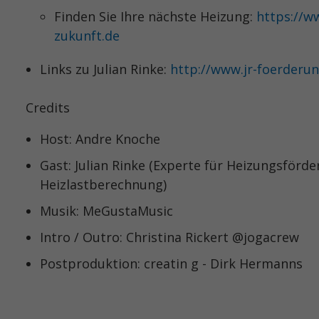
Finden Sie Ihre nächste Heizung:
https://w
KA1
#1 - DAS NEUE HEIZUNGSGESETZ 2024 UND AKTUEL
zukunft.de
112
Links zu Julian Rinke:
http://www.jr-foerderu
005
DUSCHE? WC? WAS DENN NU?
Credits
112
Host: Andre Knoche
Gast: Julian Rinke (Experte für Heizungsförd
003
#3 - WIR GEHEN BADEN
Heizlastberechnung)
Musik: MeGustaMusic
003
#2 - AB IN DEN FÖRDERDSCHUNGEL
Intro / Outro: Christina Rickert @jogacrew
002
#1 - KEINE AMATEURE IN SACHEN ARMATUREN
Postproduktion: creatin g - Dirk Hermanns
001
#0 - WORUM GEHT'S